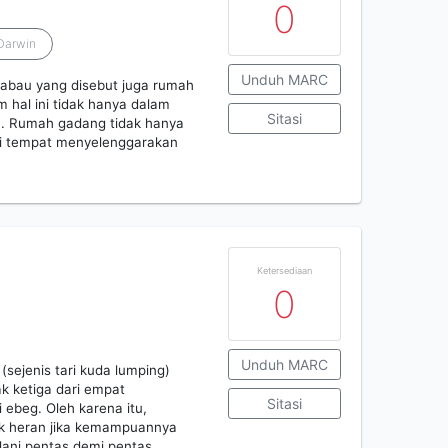
0
 Darwin
Unduh MARC
kabau yang disebut juga rumah
m hal ini tidak hanya dalam
Sitasi
a. Rumah gadang tidak hanya
ai tempat menyelenggarakan
Ketersediaan
0
Unduh MARC
(sejenis tari kuda lumping)
k ketiga dari empat
Sitasi
 ebeg. Oleh karena itu,
ak heran jika kemampuannya
alani pentas demi pentas