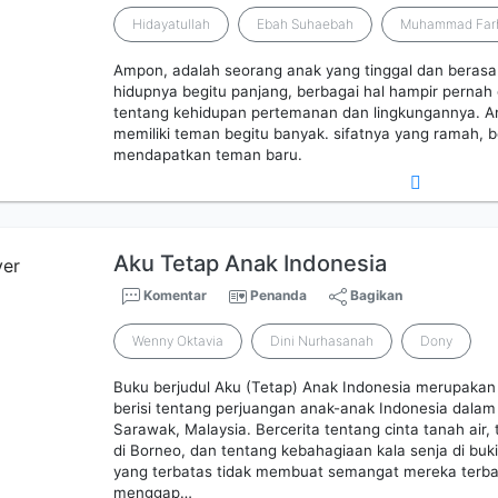
Hidayatullah
Ebah Suhaebah
Muhammad Farh
Ampon, adalah seorang anak yang tinggal dan berasal
hidupnya begitu panjang, berbagai hal hampir pernah
tentang kehidupan pertemanan dan lingkungannya. A
memiliki teman begitu banyak. sifatnya yang ramah, 
mendapatkan teman baru.
Aku Tetap Anak Indonesia
Komentar
Penanda
Bagikan
Wenny Oktavia
Dini Nurhasanah
Dony
Buku berjudul Aku (Tetap) Anak Indonesia merupaka
berisi tentang perjuangan anak-anak Indonesia dala
Sarawak, Malaysia. Bercerita tentang cinta tanah air
di Borneo, dan tentang kebahagiaan kala senja di buki
yang terbatas tidak membuat semangat mereka terb
menggap…