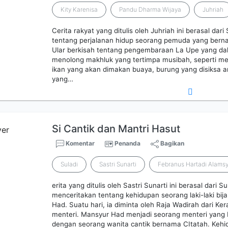
Kity Karenisa
Pandu Dharma Wijaya
Juhriah
Cerita rakyat yang ditulis oleh Juhriah ini berasal dari
tentang perjalanan hidup seorang pemuda yang bern
Ular berkisah tentang pengembaraan La Upe yang 
menolong makhluk yang tertimpa musibah, seperti me
ikan yang akan dimakan buaya, burung yang disiksa an
yang…
Si Cantik dan Mantri Hasut
Komentar
Penanda
Bagikan
Suladi
Sastri Sunarti
Febranus Hartadi Alams
erita yang ditulis oleh Sastri Sunarti ini berasal dari 
menceritakan tentang kehidupan seorang laki-laki b
Had. Suatu hari, ia diminta oleh Raja Wadirah dari Ke
menteri. Mansyur Had menjadi seorang menteri yang 
dengan seorang wanita cantik bernama CItatah. Keh