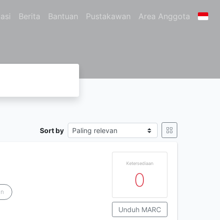
asi
Berita
Bantuan
Pustakawan
Area Anggota
Sort by
Ketersediaan
0
an
Unduh MARC