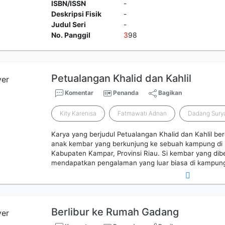
ISBN/ISSN
-
Deskripsi Fisik
-
Judul Seri
-
No. Panggil
3
98
Petualangan Khalid dan Kahlil
Komentar
Penanda
Bagikan
Kity Karenisa
Fatmawati Adnan
Dadang Sury
Karya yang berjudul Petualangan Khalid dan Kahlil be
anak kembar yang berkunjung ke sebuah kampung di 
Kabupaten Kampar, Provinsi Riau. Si kembar yang dib
mendapatkan pengalaman yang luar biasa di kampung
Berlibur ke Rumah Gadang