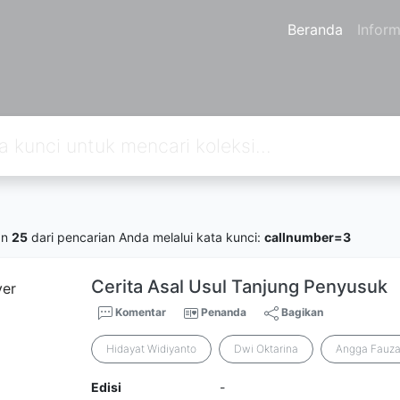
Beranda
Inform
an
25
dari pencarian Anda melalui kata kunci:
callnumber=3
Cerita Asal Usul Tanjung Penyusuk
Komentar
Penanda
Bagikan
Hidayat Widiyanto
Dwi Oktarina
Angga Fauz
Edisi
-