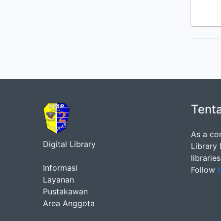
Tent
As a co
Digital Library
Library
librarie
Informasi
Follow
t
Layanan
Pustakawan
Area Anggota