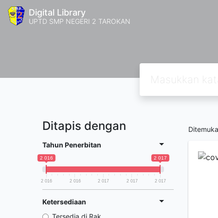
Digital Library
UPTD SMP NEGERI 2 TAROKAN
Ditapis dengan
Ditemuk
Tahun Penerbitan
2 016
2 017
2 016
2 016
2 017
2 017
2 017
Ketersediaan
Tersedia di Rak