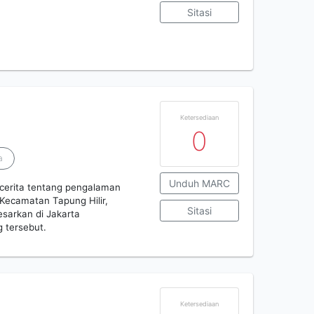
Sitasi
Ketersediaan
0
a
Unduh MARC
rcerita tentang pengalaman
Kecamatan Tapung Hilir,
Sitasi
esarkan di Jakarta
 tersebut.
Ketersediaan