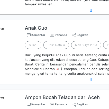
tampak luwes, en…
Anak Guo
Komentar
Penanda
Bagikan
Suladi
Desti Natalia
Rian Surya Putra
B
Buku yang berjudul Anak Guo ini berisi tentang ceri
kebiasaan yang dilakukan di desa Jorong Guo, Kabu
Barat. Cerita ini berasal dari pengalaman penulis se
Mendidik di Daerah
3
T (Terdepan, Terluar, dan Terting
mengangkat tema tentang cerita anak-anak di salah s
Ampon Bocah Teladan dari Aceh
Komentar
Penanda
Bagikan