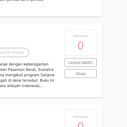
Ketersediaan
0
oby Ari Aryanto
Unduh MARC
ta anak dengan keberagaman
paten Pasaman Barat, Sumatra
Sitasi
lama mengikuti program Sarjana
gal) di desa tersebut. Buku ini
atu wilayah Indonesia,…
Ketersediaan
0