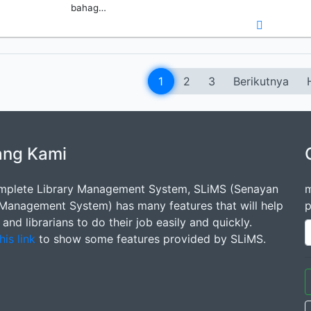
bahag…
1
2
3
Berikutnya
ang Kami
mplete Library Management System, SLiMS (Senayan
m
 Management System) has many features that will help
p
s and librarians to do their job easily and quickly.
his link
to show some features provided by SLiMS.