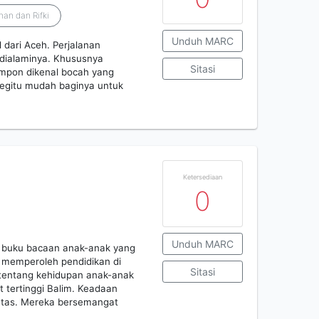
an dan Rifki
Unduh MARC
 dari Aceh. Perjalanan
 dialaminya. Khususnya
Sitasi
mpon dikenal bocah yang
begitu mudah baginya untuk
Ketersediaan
0
Unduh MARC
n buku bacaan anak-anak yang
m memperoleh pendidikan di
Sitasi
, tentang kehidupan anak-anak
t tertinggi Balim. Keadaan
atas. Mereka bersemangat