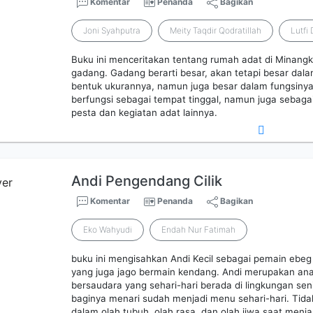
Komentar
Penanda
Bagikan
Joni Syahputra
Meity Taqdir Qodratillah
Lutfi
Buku ini menceritakan tentang rumah adat di Minang
gadang. Gadang berarti besar, akan tetapi besar dala
bentuk ukurannya, namun juga besar dalam fungsiny
berfungsi sebagai tempat tinggal, namun juga sebag
pesta dan kegiatan adat lainnya.
Andi Pengendang Cilik
Komentar
Penanda
Bagikan
Eko Wahyudi
Endah Nur Fatimah
buku ini mengisahkan Andi Kecil sebagai pemain ebeg 
yang juga jago bermain kendang. Andi merupakan ana
bersaudara yang sehari-hari berada di lingkungan seni
baginya menari sudah menjadi menu sehari-hari. Tid
dalam olah tubuh, olah rasa, dan olah jiwa saat menj