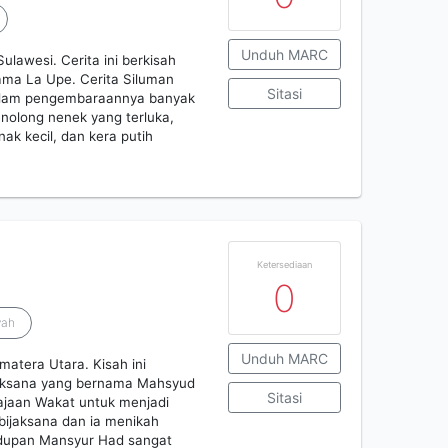
Unduh MARC
 Sulawesi. Cerita ini berkisah
ama La Upe. Cerita Siluman
Sitasi
dalam pengembaraannya banyak
nolong nenek yang terluka,
ak kecil, dan kera putih
Ketersediaan
0
yah
Unduh MARC
Sumatera Utara. Kisah ini
ijaksana yang bernama Mahsyud
Sitasi
rajaan Wakat untuk menjadi
bijaksana dan ia menikah
idupan Mansyur Had sangat