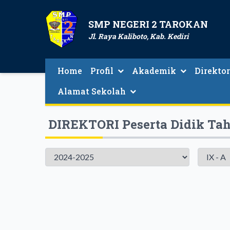
SMP NEGERI 2 TAROKAN
Jl. Raya Kaliboto, Kab. Kediri
Home
Profil
Akademik
Direktor
Login Absen Siswa Online
Direktori Gu
Alamat Sekolah
DIREKTORI Peserta Didik Tah
Tahun
Kelas
Pelajaran