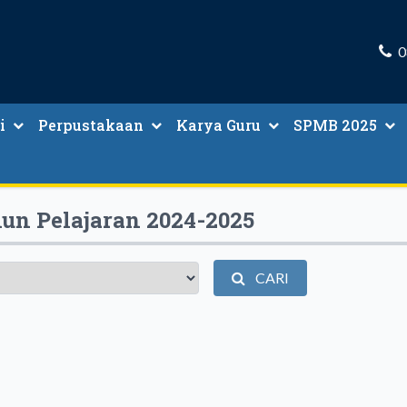
0
i
Perpustakaan
Karya Guru
SPMB 2025
ru Dan Tenaga Kependidikan
Peminjaman Buku Paket
un Pelajaran 2024-2025
CARI