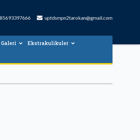
85693397666
uptdsmpn2tarokan@gmail.com
Galeri
Ekstrakulikuler