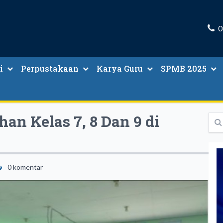
0
i
Perpustakaan
Karya Guru
SPMB 2025
ru Dan Tenaga Kependidikan
Peminjaman Buku Paket
n Kelas 7, 8 Dan 9 di
0 komentar