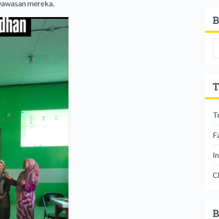
 wawasan mereka.
B
T
T
F
I
C
B