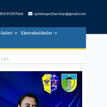
85693397666
uptdsmpn2tarokan@gmail.com
Galeri
Ekstrakulikuler