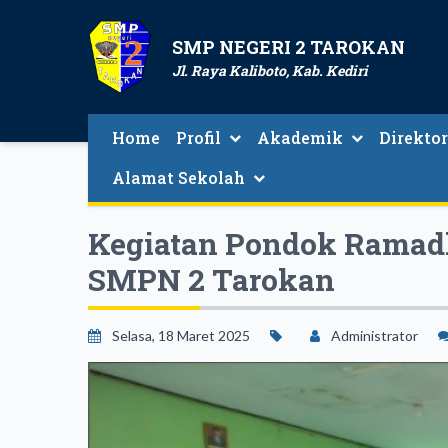
SMP NEGERI 2 TAROKAN
Jl. Raya Kaliboto, Kab. Kediri
Home
Profil
Akademik
Direktor
Login Absen Siswa Online
Direktori Gu
Alamat Sekolah
Kegiatan Pondok Ramadha
SMPN 2 Tarokan
Selasa, 18 Maret 2025
Administrator